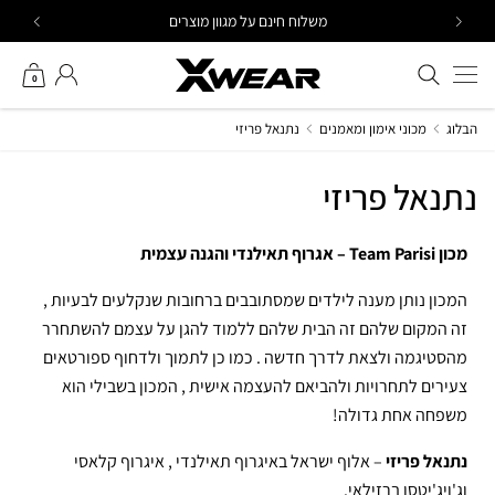
Ski
משלוח חינם על מגוון מוצרים
t
conten
חיפוש באתר
החשבון שלי
0
הבלוג
מכוני אימון ומאמנים
נתנאל פריזי
נתנאל פריזי
מכון Team Parisi – אגרוף תאילנדי והגנה עצמית
המכון נותן מענה לילדים שמסתובבים ברחובות שנקלעים לבעיות ,
זה המקום שלהם זה הבית שלהם ללמוד להגן על עצמם להשתחרר
מהסטיגמה ולצאת לדרך חדשה . כמו כן לתמוך ולדחוף ספורטאים
צעירים לתחרויות ולהביאם להעצמה אישית , המכון בשבילי הוא
משפחה אחת גדולה!
נתנאל פריזי
– אלוף ישראל באיגרוף תאילנדי , איגרוף קלאסי
וג'ויג'יטסו ברזילאי.