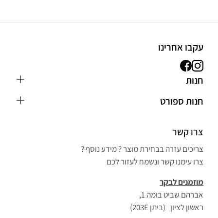
עקבו אחרינו
חנות
כפפות MMA
חנות ספורט
חליפת ג'ודו לילדים
הבלוג
כפפות איגרוף
צרו קשר
חנות ספורט בראשון לציון
חליפת קראטה
אפשרויות משלוח ותשלום
צריכים עזרה בבחירת מוצר ? מידע נוסף ?
ציוד אירובי וכושר
הצהרת נגישות
צרו עימנו קשר ונשמח לעזור לכם
כפפות איגרוף ונום
מאמנים – שיתוף פעולה
מוזמנים לבקר
שק איגרוף מקצועי
צור קשר
אברהם שביט בומה 1,
ציוד איגרוף
שליחת ביקורת
ראשון לציון (ביתן 203E)
מתח לקיר