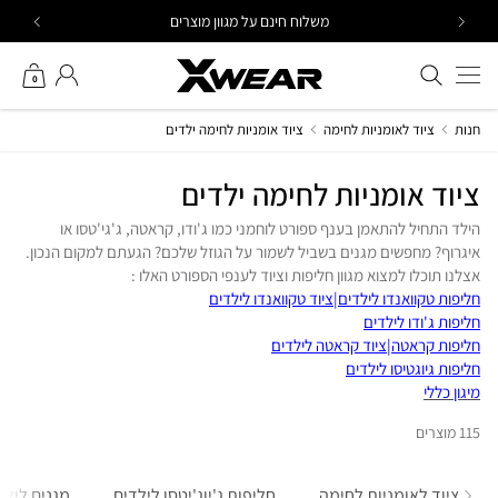
Ski
משלוח חינם על מגוון מוצרים
t
conten
חיפוש באתר
החשבון שלי
0
חנות
ציוד לאומניות לחימה
ציוד אומניות לחימה ילדים
ציוד אומניות לחימה ילדים
הילד התחיל להתאמן בענף ספורט לוחמני כמו ג'ודו, קראטה, ג'גי'טסו או
איגרוף? מחפשים מגנים בשביל לשמור על הגוזל שלכם? הגעתם למקום הנכון.
אצלנו תוכלו למצוא מגוון חליפות וציוד לענפי הספורט האלו :
חליפות טקוואנדו לילדים|ציוד טקוואנדו לילדים
חליפות ג'ודו לילדים
חליפות קראטה|ציוד קראטה לילדים
חליפות גיוגטיסו לילדים
מיגון כללי
115 מוצרים
ציוד לאומניות לחימה
חליפות ג'יוג'יטסו לילדים
מגנים לילד