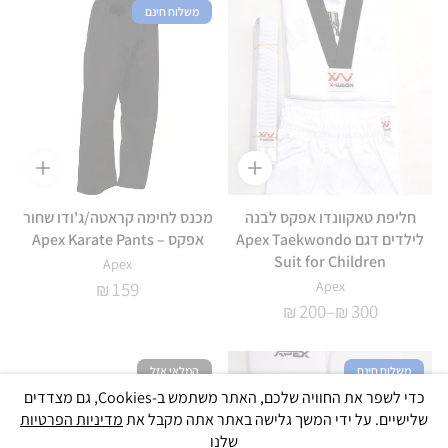
משלוח חינם
חליפת טאקוונדו אפקס לבנה
מכנס לחימה קראטה/ג'ודו שחור
לילדים דגם Apex Taekwondo
אפקס – Apex Karate Pants
Suit for Children
Apex
159
Apex
₪
טווח
200
–
300
₪
₪
מחירים:
עד
משלוח חינם
המלאי אזל
כדי לשפר את החוויה שלכם, האתר משתמש ב-Cookies, גם מצדדים
שלישיים. על ידי המשך גלישה באתר אתה מקבל את
מדיניות הפרטיות
שלנו