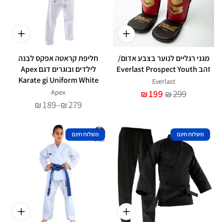
מגני רגליים לנוער בצבע אדום/
חליפת קראטה אפקס לבנה
זהב Everlast Prospect Youth
לילדים ובוגרים דגם Apex
Karate gi Uniform White
Everlast
Apex
199
299
₪
₪
טווח
189
–
279
₪
₪
מחירים:
עד
משלוח חינם
משלוח חינם