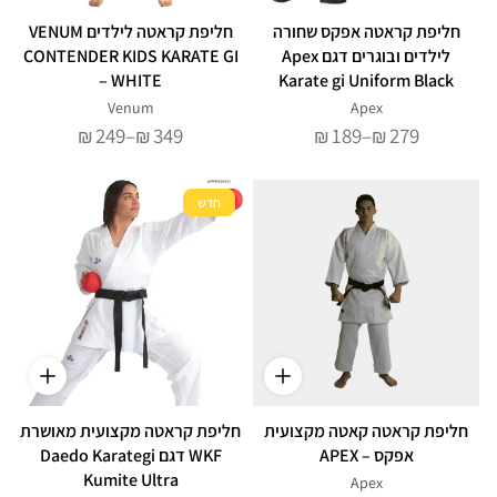
חליפת קראטה אפקס שחורה
חליפת קראטה לילדים VENUM
לילדים ובוגרים דגם Apex
CONTENDER KIDS KARATE GI
– WHITE
Karate gi Uniform Black
Venum
Apex
טווח
טווח
249
–
349
189
–
279
₪
₪
₪
₪
מחירים:
מחירים:
עד
עד
חדש
חליפת קראטה קאטה מקצועית
חליפת קראטה מקצועית מאושרת
אפקס – APEX
WKF דגם Daedo Karategi
Kumite Ultra
Apex