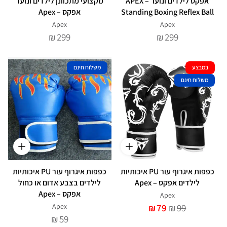
אפקס לילדים ונוער – APEX
מקצועי מתכוונן לילדים ונוער
Standing Boxing Reflex Ball
אפקס – Apex
Apex
Apex
299
299
₪
₪
במבצע
משלוח חינם
משלוח חינם
כפפות איגרוף עור PU איכותיות
כפפות איגרוף עור PU איכותיות
לילדים אפקס – Apex
לילדים בצבע אדום או כחול
אפקס – Apex
Apex
Apex
79
99
₪
₪
59
₪