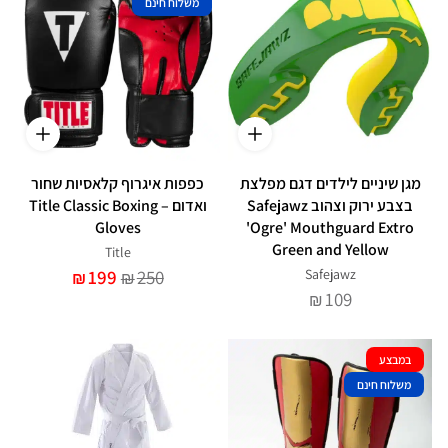
משלוח חינם
מגן שיניים לילדים דגם מפלצת
כפפות איגרוף קלאסיות שחור
בצבע ירוק וצהוב Safejawz
ואדום – Title Classic Boxing
Gloves
'Ogre' Mouthguard Extro
Green and Yellow
Title
199
250
Safejawz
₪
₪
109
₪
במבצע
משלוח חינם