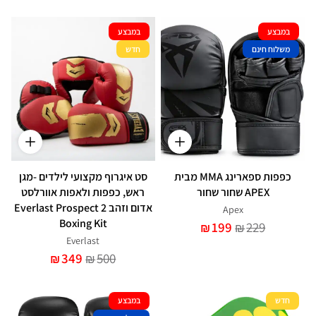
במבצע
במבצע
משלוח חינם
חדש
כפפות ספארינג MMA מבית
סט איגרוף מקצועי לילדים -מגן
APEX שחור שחור
ראש, כפפות ולאפות אוורלסט
אדום וזהב Everlast Prospect 2
Apex
Boxing Kit
199
229
₪
₪
Everlast
349
500
₪
₪
חדש
במבצע