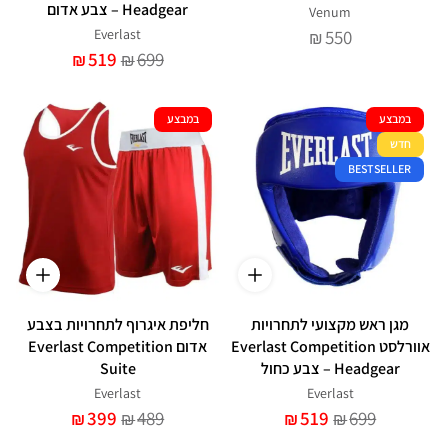
Headgear – צבע אדום
Venum
Everlast
550
₪
519
699
₪
₪
במבצע
במבצע
חדש
BESTSELLER
מגן ראש מקצועי לתחרויות
חליפת איגרוף לתחרויות בצבע
אוורלסט Everlast Competition
אדום Everlast Competition
Headgear – צבע כחול
Suite
Everlast
Everlast
399
489
519
699
₪
₪
₪
₪