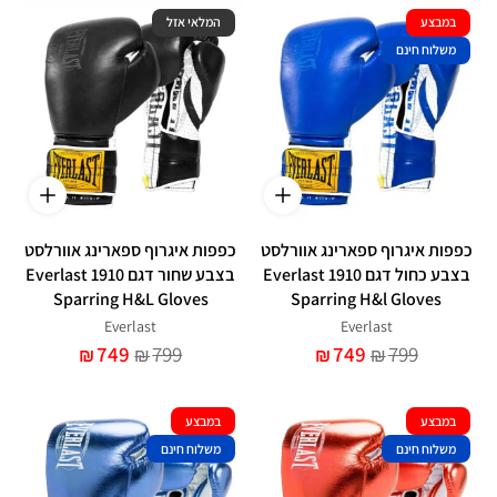
במבצע
המלאי אזל
משלוח חינם
כפפות איגרוף ספארינג אוורלסט
כפפות איגרוף ספארינג אוורלסט
בצבע כחול דגם Everlast 1910
בצבע שחור דגם Everlast 1910
Sparring H&L Gloves
Sparring H&l Gloves
Everlast
Everlast
749
799
749
799
₪
₪
₪
₪
במבצע
במבצע
משלוח חינם
משלוח חינם