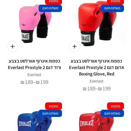
עד
במבצע
במבצע
משלוח חינם
משלוח חינם
כפפות איגרוף אוורלסט בצבע
כפפות איגרוף אוורלסט בצבע
אדום דגם Everlast Prostyle 2
ורוד דגם Everlast Prostyle 2
Boxing Glove, Red
Everlast
טווח
189
–
199
Everlast
₪
₪
מחירים:
טווח
189
–
199
₪
₪
מחירים:
עד
עד
במבצע
במבצע
משלוח חינם
משלוח חינם