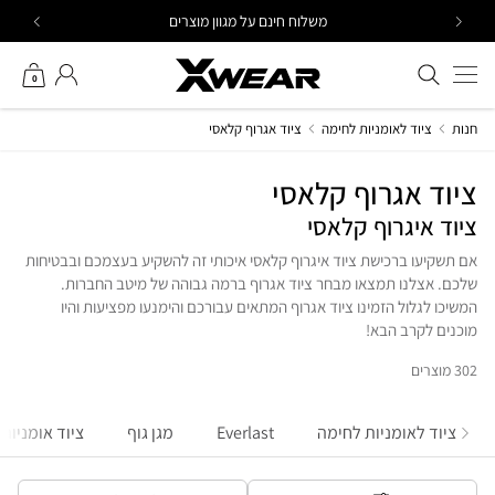
Ski
משלוח חינם על מגוון מוצרים
t
conten
חיפוש באתר
החשבון שלי
0
חנות
ציוד לאומניות לחימה
ציוד אגרוף קלאסי
ציוד אגרוף קלאסי
ציוד איגרוף קלאסי
אם תשקיעו ברכישת ציוד איגרוף קלאסי איכותי זה להשקיע בעצמכם ובבטיחות
שלכם. אצלנו תמצאו מבחר ציוד אגרוף ברמה גבוהה של מיטב החברות.
המשיכו לגלול הזמינו ציוד אגרוף המתאים עבורכם והימנעו מפציעות והיו
מוכנים לקרב הבא!
302 מוצרים
ציוד לאומניות לחימה
Everlast
מגן גוף
ציוד אומניות