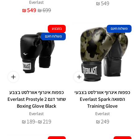
Everlast
549
₪
549
699
₪
₪
משלוח חינם
במבצע
משלוח חינם
כפפות איגרוף אוורלסט בצבעי
כפפות איגרוף אוורלסט בצבע
הסוואה Everlast Spark
שחור דגם Everlast Prostyle 2
Boxing Glove Black
Training Glove
Everlast
Everlast
טווח
189
–
219
249
₪
₪
₪
מחירים: