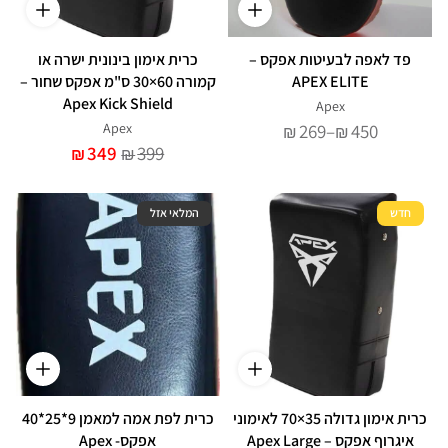
פד לאפה לבעיטות אפקס –
כרית אימון בינונית ישרה או
APEX ELITE
קמורה 60×30 ס"מ אפקס שחור –
Apex Kick Shield
Apex
טווח
Apex
269
–
450
₪
₪
מחירים:
349
399
₪
₪
עד
חדש
המלאי אזל
כרית אימון גדולה 35×70 לאימוני
כרית לפת אמה למאמן 9*25*40
איגרוף אפקס – Apex Large
אפקס- Apex