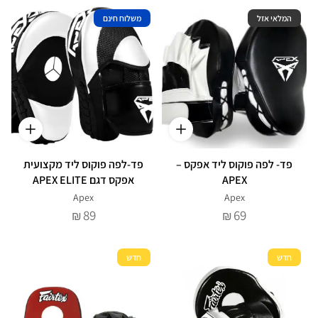
המלאי אזל
משלוח חינם
פד- לפה פוקוס ליד אפקס –
פד-לפה פוקוס ליד מקצועית
APEX
אפקס דגם APEX ELITE
Apex
Apex
89
69
₪
₪
חדש
חדש