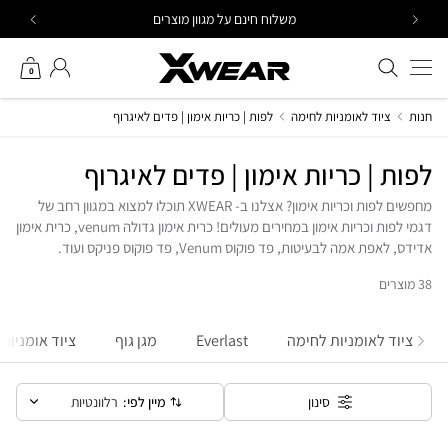
Ski
משלוח חינם על מגוון מוצרים
t
conten
חיפוש באתר
החשבון שלי
0
חנות
ציוד לאומניות לחימה
לפות | כריות אימון | פדים לאיגרוף
לפות | כריות אימון | פדים לאיגרוף
מחפשים לפות וכריות אימון? אצלנו ב- XWEAR תוכלו למצוא במגוון רחב של
דגמי לפות וכריות אימון במחירים מעולים! כרית אימון גדולה venum, כרית אימון
אדידס, לאפת אמה לבעיטות, פד פוקוס Venum, פד פוקוס פניקס ועוד.
38 מוצרים
ציוד לאומניות לחימה
Everlast
מגן גוף
ציוד אומניות
מיין לפי:
רלוונטיות
סינון