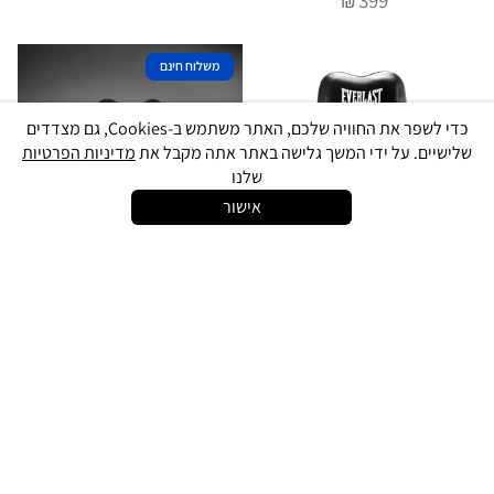
₪
משלוח חינם
כדי לשפר את החוויה שלכם, האתר משתמש ב-Cookies, גם מצדדים
שלישיים. על ידי המשך גלישה באתר אתה מקבל את
מדיניות הפרטיות
שלנו
אישור
התקשרו
צ׳אט אונליין
ניווט לחנות
מגן גוף מקצועי אוורלסט
מגן גוף מקצועי למאמן ונום
Venum Challenger Body
Everlast Elite Body Protector
Protector
Black
Venum
Everlast
999
1,199
₪
₪
משלוח חינם
המלאי אזל