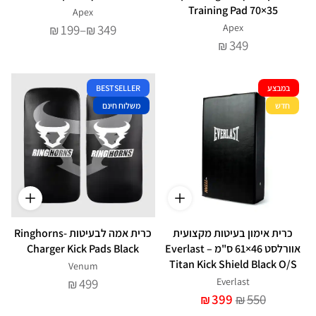
Training Pad 70×35
Apex
טווח
199
–
349
Apex
₪
₪
מחירים:
349
₪
עד
במבצע
BESTSELLER
חדש
משלוח חינם
כרית אימון בעיטות מקצועית
כרית אמה לבעיטות -Ringhorns
אוורלסט 46×61 ס"מ – Everlast
Charger Kick Pads Black
Titan Kick Shield Black O/S
Venum
499
Everlast
₪
399
550
₪
₪