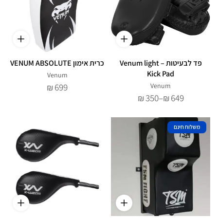
פד לבעיטות – Venum light
כרית אימון VENUM ABSOLUTE
Kick Pad
Venum
699
Venum
₪
טווח
350
–
649
₪
₪
מחירים:
עד
משלוח חינם