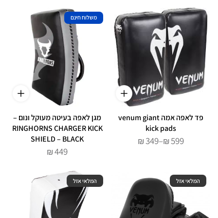
משלוח חינם
פד לאפה אמה venum giant
מגן לאפה בעיטה מעוקל ונום –
RINGHORNS CHARGER KICK
kick pads
SHIELD – BLACK
טווח
349
–
599
₪
₪
מחירים:
449
₪
עד
המלאי אזל
המלאי אזל