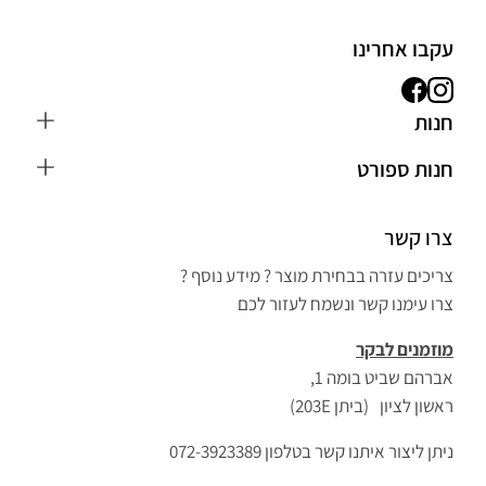
עקבו אחרינו
חנות
כפפות MMA
חנות ספורט
חליפת ג'ודו לילדים
הבלוג
כפפות איגרוף
צרו קשר
חנות ספורט בראשון לציון
חליפת קראטה
אפשרויות משלוח ותשלום
צריכים עזרה בבחירת מוצר ? מידע נוסף ?
ציוד אירובי וכושר
הצהרת נגישות
צרו עימנו קשר ונשמח לעזור לכם
כפפות איגרוף ונום
מאמנים – שיתוף פעולה
מוזמנים לבקר
שק איגרוף מקצועי
צור קשר
אברהם שביט בומה 1,
ציוד איגרוף
שליחת ביקורת
ראשון לציון (ביתן 203E)
מתח לקיר
תקנון
ניתן ליצור איתנו קשר בטלפון 072-3923389
ציוד איגרוף תאילנדי