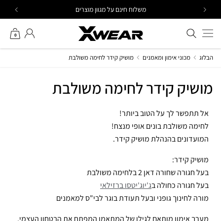
Ski
משלוח חינם על מגוון מוצרים
t
conten
חיפוש באתר
החשבון שלי
0
הבלוג
מכוני אימון ומאמנים
מושיק קידר לחימה משולבת
מושיק קידר לחימה משולבת
אל תתפשר לך על הטוב ביותר!
לחימה משולבת בונים אופי מנצח!
המועדונים בהנהלת מושיק קידר.
מושיק קידר:
בעל חגורה שחורה דאן 2 בלחימה משולבת
בעל חגורה כחולה ב
ג'יוג'יטסו ברזילאי
מורה לחינוך גופני ובעל תעודת בוגר לבי"ס למאמנים
מערך אימון מותאם לגילו של המתאמן המפתח את הבטחון העצמי,