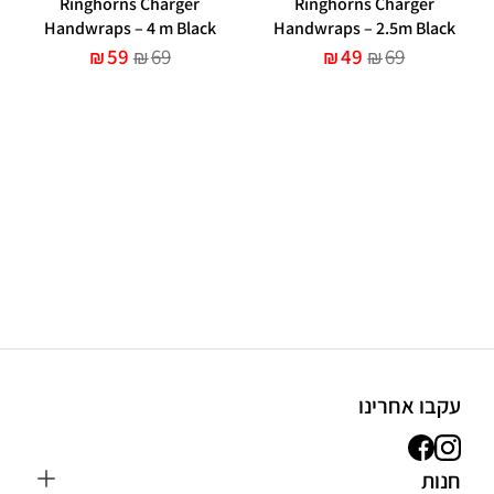
Ringhorns Charger
Ringhorns Charger
Handwraps – 4 m Black
Handwraps – 2.5m Black
59
69
49
69
₪
₪
₪
₪
עקבו אחרינו
חנות