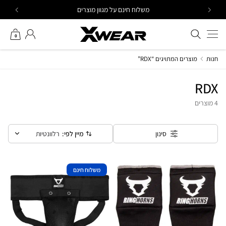
Ski
משלוח חינם על מגוון מוצרים
t
conten
חיפוש באתר
החשבון שלי
0
חנות
מוצרים המתויגים “RDX”
RDX
4 מוצרים
מיין לפי:
רלוונטיות
סינון
משלוח חינם