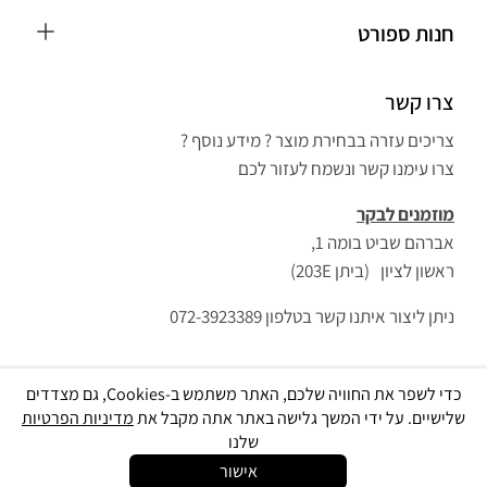
כפפות MMA
חנות ספורט
חליפת ג'ודו לילדים
הבלוג
כפפות איגרוף
צרו קשר
חנות ספורט בראשון לציון
חליפת קראטה
אפשרויות משלוח ותשלום
צריכים עזרה בבחירת מוצר ? מידע נוסף ?
ציוד אירובי וכושר
הצהרת נגישות
צרו עימנו קשר ונשמח לעזור לכם
כפפות איגרוף ונום
מאמנים – שיתוף פעולה
מוזמנים לבקר
שק איגרוף מקצועי
צור קשר
אברהם שביט בומה 1,
ציוד איגרוף
שליחת ביקורת
ראשון לציון (ביתן 203E)
מתח לקיר
תקנון
ניתן ליצור איתנו קשר בטלפון 072-3923389
ציוד איגרוף תאילנדי
מזרון פאזל
וסט משקולות
כדי לשפר את החוויה שלכם, האתר משתמש ב-Cookies, גם מצדדים
שלישיים. על ידי המשך גלישה באתר אתה מקבל את
מדיניות הפרטיות
מוט משקולות
שלנו
משקולת קטלבלס
© כל הזכויות שמורות 2025 Built By
IWP
אישור
התקשרו
צ׳אט אונליין
ניווט לחנות