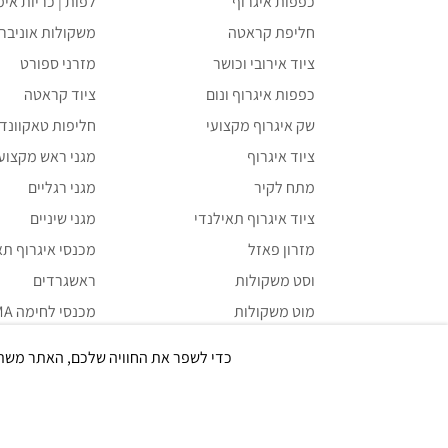
כפפות איגרוף
לפות | כריות אימ
חליפת קראטה
משקולות אוניבר
ציוד אירובי וכושר
מזרני ספורט
כפפות איגרוף ונום
ציוד קראטה
שק איגרוף מקצועי
חליפות טאקוונדו 
ציוד איגרוף
מגני ראש מקצועי
מתח לקיר
מגני רגליים
ציוד איגרוף תאילנדי
מגני שיניים
מזרון פאזל
מכנסי איגרוף תאילנדי i
וסט משקולות
ראשגרדים
מוט משקולות
מכנסי לחימה MMA
משקולת קטלבלס
תיקים ואביזרים
כדי לשפר את החוויה שלכם, האתר משתמש ב-Cookies, גם מצדדים שלישיים. על ידי המשך גלישה ב
ציוד קרוספיט
ציוד UFC VENUM
משקולות יד
מכשירים אירוביי
ספות כושר ובטן
תוספי מזון