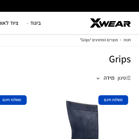
Ski
t
conten
ביגוד
ציוד לאומ
חנות
מוצרים המתויגים “Grips”
Grips
מידה
סינון
משלוח חינם
משלוח חינם