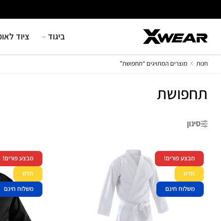
Ski
t
conten
ביגוד
ציוד לאומ
חנות
מוצרים המתויגים “תחפושת”
תחפושת
סינון
מבצע פורים!
מבצע פורים!
חדש
חדש
משלוח חינם
משלוח חינם