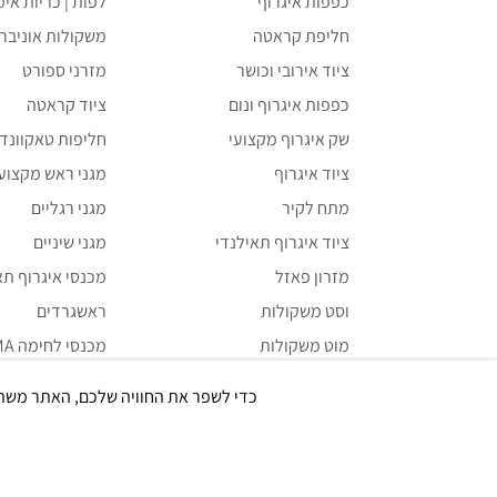
כפפות איגרוף
לפות | כריות אימ
חליפת קראטה
משקולות אוניבר
ציוד אירובי וכושר
מזרני ספורט
כפפות איגרוף ונום
ציוד קראטה
שק איגרוף מקצועי
חליפות טאקוונדו 
ציוד איגרוף
מגני ראש מקצועי
מתח לקיר
מגני רגליים
ציוד איגרוף תאילנדי
מגני שיניים
מזרון פאזל
מכנסי איגרוף תאילנדי i
וסט משקולות
ראשגרדים
מוט משקולות
מכנסי לחימה MMA
משקולת קטלבלס
תיקים ואביזרים
כדי לשפר את החוויה שלכם, האתר משתמש ב-Cookies, גם מצדדים שלישיים. על ידי המשך גלישה ב
ציוד קרוספיט
ציוד UFC VENUM
משקולות יד
מכשירים אירוביי
ספות כושר ובטן
תוספי מזון