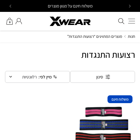
Ski
משלוח חינם על מגוון מוצרים
t
conten
חיפוש באתר
החשבון שלי
0
חנות
מוצרים המתויגים “רצועות התנגדות”
רצועות התנגדות
מיין לפי:
רלוונטיות
סינון
משלוח חינם