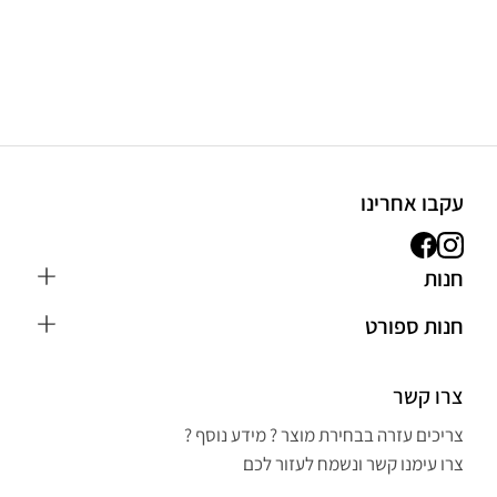
עקבו אחרינו
חנות
כפפות MMA
חנות ספורט
חליפת ג'ודו לילדים
הבלוג
כפפות איגרוף
צרו קשר
חנות ספורט בראשון לציון
חליפת קראטה
אפשרויות משלוח ותשלום
צריכים עזרה בבחירת מוצר ? מידע נוסף ?
ציוד אירובי וכושר
הצהרת נגישות
צרו עימנו קשר ונשמח לעזור לכם
כפפות איגרוף ונום