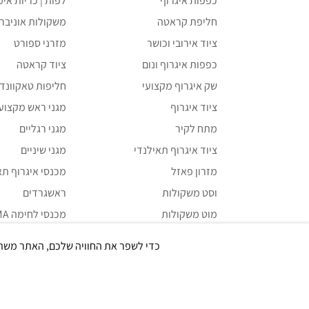
כפפות איגרוף
לפות | כריות אימ
חליפת קראטה
משקולות אוניבר
ציוד אירובי וכושר
מזרני ספורט
כפפות איגרוף ונום
ציוד קראטה
שק איגרוף מקצועי
חליפות טאקוונדו 
ציוד איגרוף
מגני ראש מקצועי
מתח לקיר
מגני רגליים
ציוד איגרוף תאילנדי
מגני שיניים
מזרון פאזל
מכנסי איגרוף תאילנדי i
וסט משקולות
ראשגרדים
מוט משקולות
מכנסי לחימה MMA
משקולת קטלבלס
תיקים ואביזרים
כדי לשפר את החוויה שלכם, האתר משתמש ב-Cookies, גם מצדדים שלישיים. על ידי המשך גלישה ב
ציוד קרוספיט
ציוד UFC VENUM
משקולות יד
מכשירים אירוביי
ספות כושר ובטן
תוספי מזון