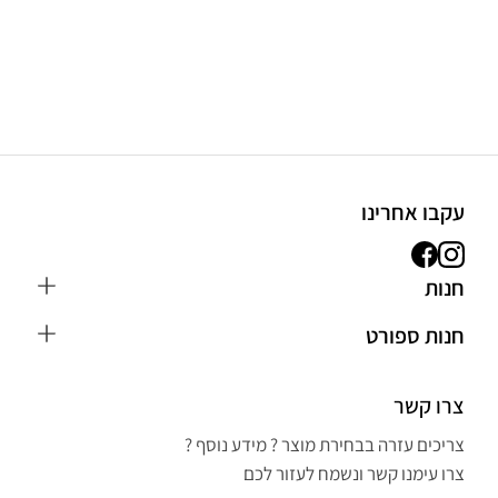
עקבו אחרינו
חנות
כפפות MMA
חנות ספורט
חליפת ג'ודו לילדים
הבלוג
כפפות איגרוף
צרו קשר
חנות ספורט בראשון לציון
חליפת קראטה
אפשרויות משלוח ותשלום
צריכים עזרה בבחירת מוצר ? מידע נוסף ?
ציוד אירובי וכושר
הצהרת נגישות
צרו עימנו קשר ונשמח לעזור לכם
כפפות איגרוף ונום