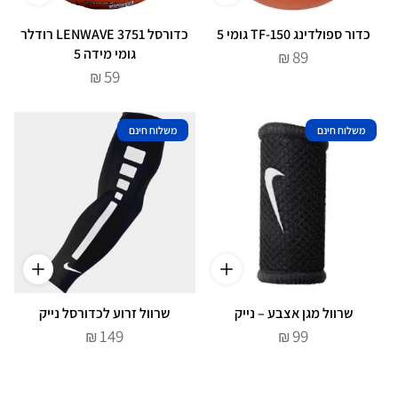
כדור ספולדינג TF-150 גומי 5
כדורסל LENWAVE 3751 רודלר
גומי מידה 5
89
₪
59
₪
משלוח חינם
משלוח חינם
שרוול מגן אצבע – נייק
שרוול זרוע לכדורסל נייק
149
99
₪
₪