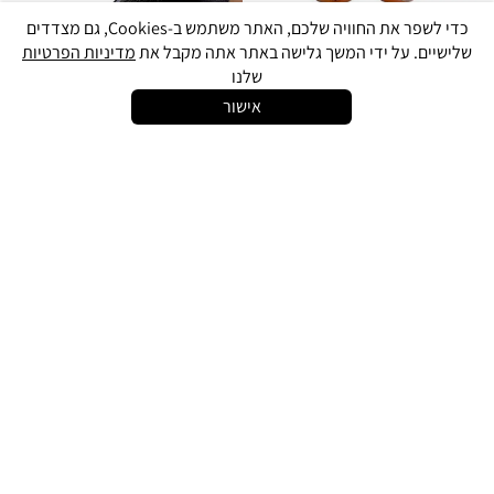
כדי לשפר את החוויה שלכם, האתר משתמש ב-Cookies, גם מצדדים
שלישיים. על ידי המשך גלישה באתר אתה מקבל את
מדיניות הפרטיות
שלנו
אישור
התקשרו
צ׳אט אונליין
ניווט לחנות
כדורסל TF500 ספולדינג עור
שרוול/תומך קרסול נייקי שחור
סינטטי מידה 7
לילידים Nike Ankle Support
99
250
₪
₪
המלאי אזל
המלאי אזל
כדור פוטבול אמריקאי
כדור כדורסל 7 גומי NIKE AIR
כחול/שחור צבעוני גומי Nike
JORDAN LEGACY – צבע אדום