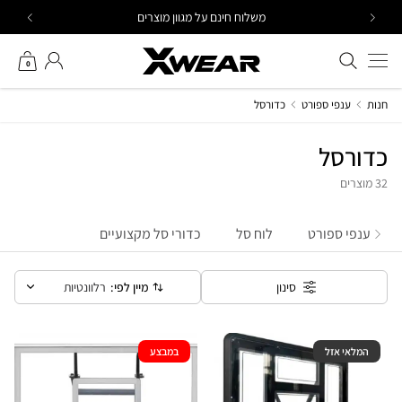
Ski
משלוח חינם על מגוון מוצרים
t
conten
חיפוש באתר
החשבון שלי
0
חנות
ענפי ספורט
כדורסל
כדורסל
32 מוצרים
ענפי ספורט
לוח סל
כדורי סל מקצועיים
מיין לפי:
רלוונטיות
סינון
המלאי אזל
במבצע