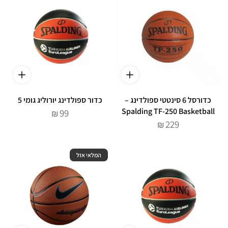
כדורסל 6 סינטטי ספולדינג –
כדור ספולדינג יורוליג גומי 5
Spalding TF-250 Basketball
99
₪
229
₪
המלאי אזל