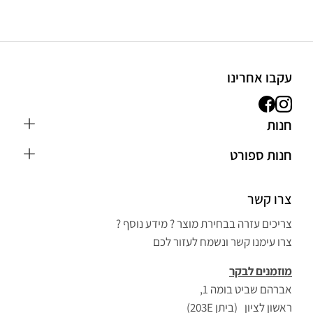
עקבו אחרינו
חנות
כפפות MMA
חנות ספורט
חליפת ג'ודו לילדים
הבלוג
כפפות איגרוף
צרו קשר
חנות ספורט בראשון לציון
חליפת קראטה
אפשרויות משלוח ותשלום
צריכים עזרה בבחירת מוצר ? מידע נוסף ?
ציוד אירובי וכושר
הצהרת נגישות
צרו עימנו קשר ונשמח לעזור לכם
כפפות איגרוף ונום
מאמנים – שיתוף פעולה
מוזמנים לבקר
שק איגרוף מקצועי
צור קשר
אברהם שביט בומה 1,
ציוד איגרוף
שליחת ביקורת
ראשון לציון (ביתן 203E)