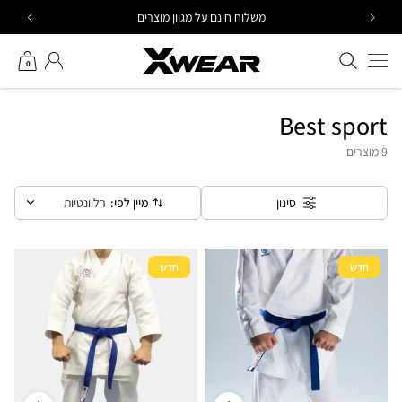
Ski
משלוח חינם על מגוון מוצרים
t
conten
חיפוש באתר
החשבון שלי
0
Best sport
9 מוצרים
מיין לפי:
רלוונטיות
סינון
חדש
חדש