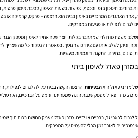
עולם האימון הביתית, ומספק פתרון יעיל לכל מי שמעוניין לשלב בריאות וכושר
 ברורים: חיסכון בזמן ובכסף, גמישות בשעות האימון, סביבת אימון פרטית, וי
 אחד האתגרים המרכזיים באימון בבית הוא הרצפה – פרקט, קרמיקה או בטון 
ם לגרום לנפילות או פגיעות במפרקים.
שלם: משטח מודולרי שמתחבר בקלות, יוצר שטח אחיד לאימון ומספק הגנה על
ה, וניתן לשלב אותו עם ציוד כושר נוסף. במאמר זה נסקור כל מה שצריך לד
ת, סוגים, בחירה, התקנה ודוגמאות מעשיות.
מזרן פאזל לאימון ביתי
של מזרני פאזל הוא
הבטיחות
. הרצפה הקשה בבית עלולה לגרום לנפילות, הח
סמיכה. מזרן פאזל מספק שכבת הגנה שמפחיתה עומס על הברכיים, הקרסוליים
 לגרום לכאבי גב, ברכיים או ידיים. מזרן פאזל מעניק תחושת רכות תוך שמיר
נטנסיביים לאורך זמן מבלי להעמיס על המפרקים.