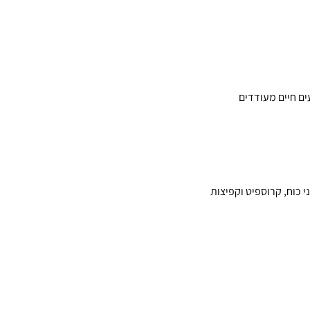
ים חיים מעודדים
ת. לעומת זאת, עובי של 3–4 ס"מ מומלץ לאימוני כוח, קרוספיט וקפיצות